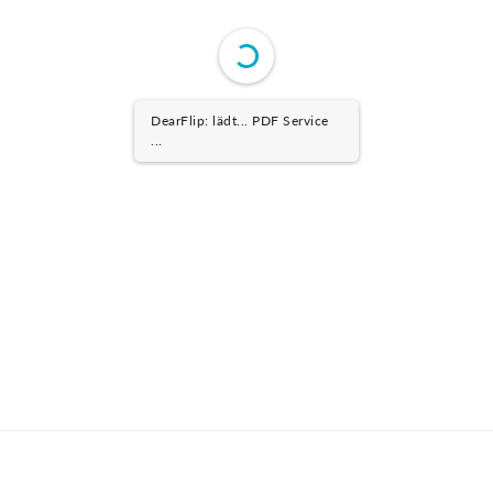
DearFlip: lädt... PDF Service
...