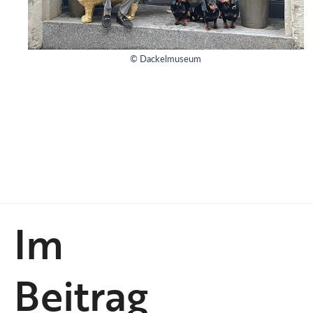
© Dackelmuseum
Im
Beitrag