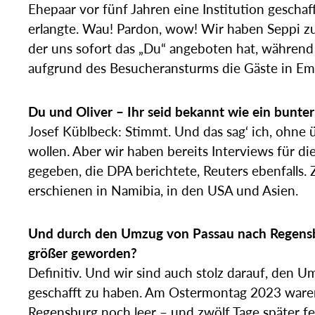
Ehepaar vor fünf Jahren eine Institution gescha
erlangte. Wau! Pardon, wow! Wir haben Seppi zu
der uns sofort das „Du“ angeboten hat, während 
aufgrund des Besucheransturms die Gäste in E
Du und Oliver – Ihr seid bekannt wie ein bunte
Josef Küblbeck: Stimmt. Und das sag‘ ich, ohne 
wollen. Aber wir haben bereits Interviews für d
gegeben, die DPA berichtete, Reuters ebenfalls. 
erschienen in Namibia, in den USA und Asien.
Und durch den Umzug von Passau nach Regensb
größer geworden?
Definitiv. Und wir sind auch stolz darauf, den U
geschafft zu haben. Am Ostermontag 2023 waren
Regensburg noch leer – und zwölf Tage später fe