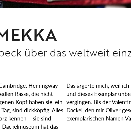
-MEKKA
lbeck über das weltweit ei
ir Cambridge, Hemingway
Das ärgerte mich, weil ich
edlen Rasse, die nicht
und dieses Exemplar unbed
igenen Kopf haben sie, ein
vergingen. Bis der Valenti
ag, sind dickköpfig. Alles
Dackel, den mir Oliver ges
orz kennen – sie sind
exemplarischen Namen Val
em Dackelmuseum hat das