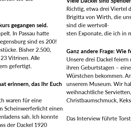
Viele Dackel sind Spende
Richtig, etwa drei Vierte
Brigitta von Wirth, die un
kurs gegangen seid.
sind die wertvoll-
elt. In Passau hatte
sten Exponate, die ich in
egensburg sind es 200!
stücke. Bisher 2.500,
Ganz andere Frage: Wie f
 23 Vitrinen. Alle
Unsere drei Dackel feiern 
rn gefertigt.
ihren Geburtstagen – eine
Würstchen bekommen. Ans
t erinnern, das Ihr Euch
unserem Museum. Wir hab
weihnachtliche Servietten,
ch waren für eine
Christbaumschmuck, Keksa
im Scheinwerferlicht einen
nladens sah. Ich konnte
Das Interview führte Tors
ss der Dackel 1920