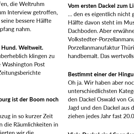
ffen, die Weltruhm
Vom ersten Dackel zum Li
m Interview getroffen,
… den es eigentlich nicht 
seine bessere Hälfte
Hälfte davon steht im Mu
mpfang nahm.
Dachboden. Aber erwähnen
Volkstedter-Porzellanmanu
r Hund. Weltweit.
Porzellanmanufaktur Thüri
überheblich klingen zu
handbemalt. Das wertvoll
ie Washington Post
Zeitungsberichte
Bestimmt einer der Hing
Oh ja. Wir haben aber no
unterschiedlichsten Kateg
urg ist der Boom noch
den Dackel Oswald von Gu
Jagd und den Dackel aus d
mzug in so kurzer Zeit
ziehen jedes Jahr fast 20
 die Räumlichkeiten in
ierten wir die