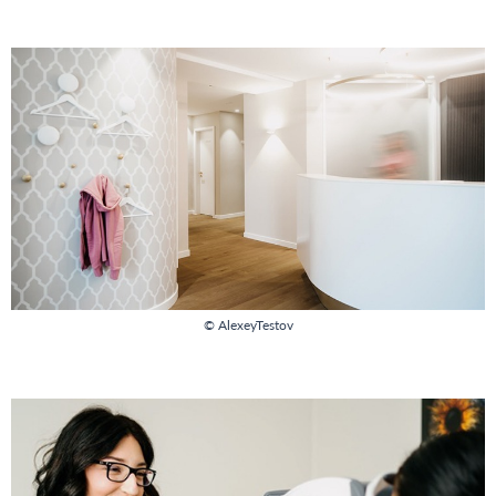
© AlexeyTestov