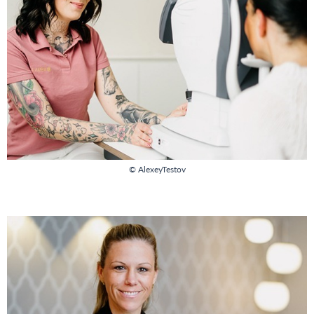
© AlexeyTestov