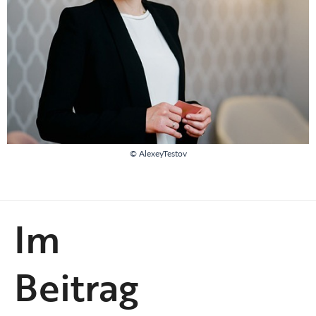
© AlexeyTestov
Im
Beitrag