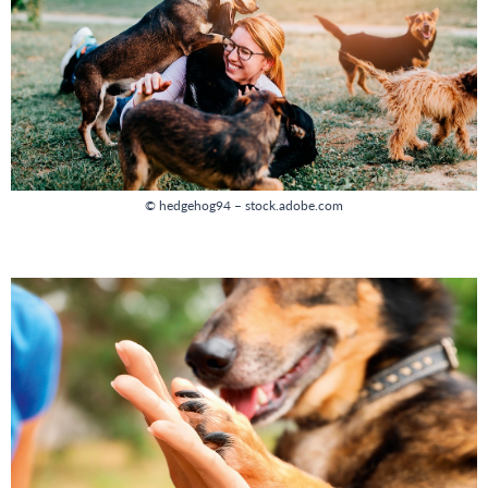
© hedgehog94 – stock.adobe.com