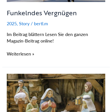
Funkelndes Vergnügen
2025
,
Story
/
bertl.m
Im Beitrag blättern Lesen Sie den ganzen
Magazin-Beitrag online!
Weiterlesen »
Täglich
grüßt
das
Jesuskind