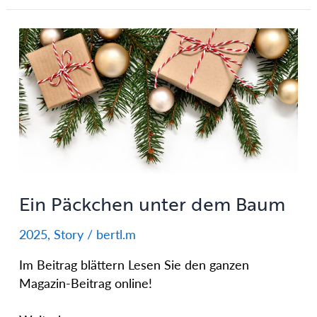
Ein
Päckchen
unter
dem
Baum
Ein Päckchen unter dem Baum
2025
,
Story
/
bertl.m
Im Beitrag blättern Lesen Sie den ganzen
Magazin-Beitrag online!