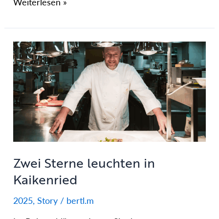
Weiterlesen »
Zwei
Sterne
leuchten
in
Kaikenried
Zwei Sterne leuchten in
Kaikenried
2025
,
Story
/
bertl.m