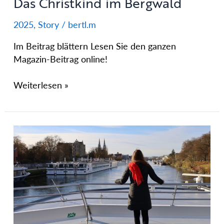
Das Christkind im Bergwald
2025
,
Story
/
bertl.m
Im Beitrag blättern Lesen Sie den ganzen
Magazin-Beitrag online!
Weiterlesen »
Funkelndes
Vergnügen