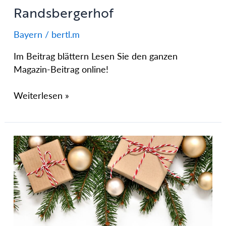
Randsbergerhof
Bayern
/
bertl.m
Im Beitrag blättern Lesen Sie den ganzen
Magazin-Beitrag online!
Weiterlesen »
Ein
Päckchen
unter
dem
Baum